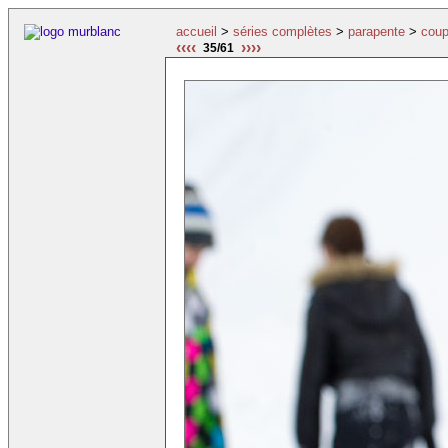
accueil
>
séries complètes
>
parapente
>
coup
‹‹‹‹
››››
35/61