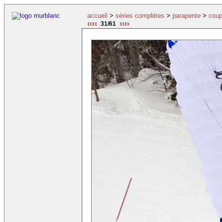
accueil
>
séries complètes
>
parapente
>
coup
‹‹‹‹
››››
31/61