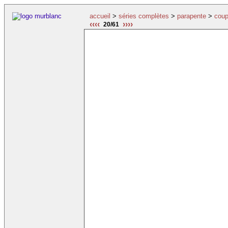
accueil
>
séries complètes
>
parapente
>
coup
‹‹‹‹
››››
20/61