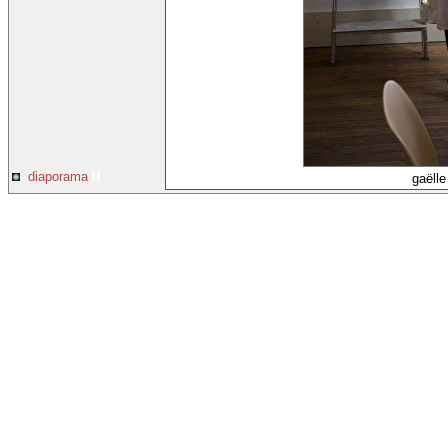
diaporama
gaëll