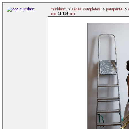
murblanc
>
séries complètes
>
parapente
>
‹‹‹‹
››››
11/116