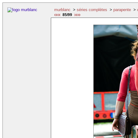
murblanc
>
séries complètes
>
parapente
>
‹‹‹‹
››››
85/99