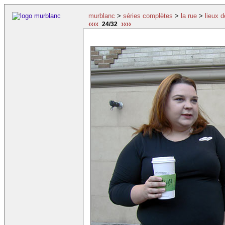
murblanc
>
séries complètes
>
la rue
>
lieux 
‹‹‹‹
››››
24/32