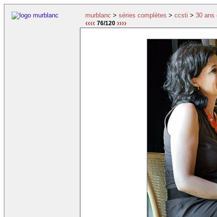
murblanc
>
séries complètes
>
ccsti
>
30 ans 
‹‹‹‹
››››
76/120