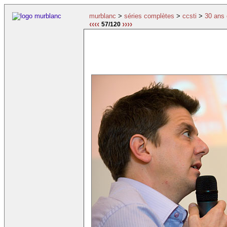
murblanc
>
séries complètes
>
ccsti
>
30 ans 
‹‹‹‹
››››
57/120