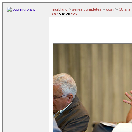
murblanc
>
séries complètes
>
ccsti
>
30 ans 
‹‹‹‹
››››
53/120