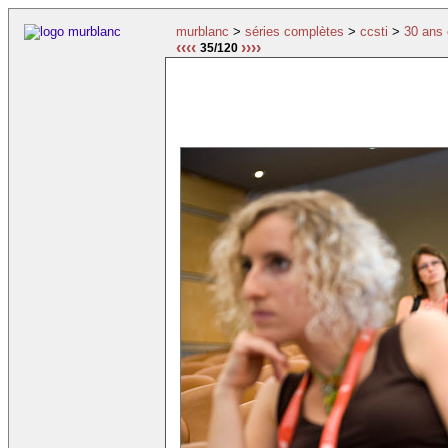
murblanc
>
séries complètes
>
ccsti
>
30 ans 
‹‹‹‹
››››
35/120