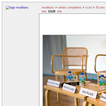
murblanc
>
séries complètes
>
ccsti
>
30 ans 
‹‹‹‹
››››
1/120