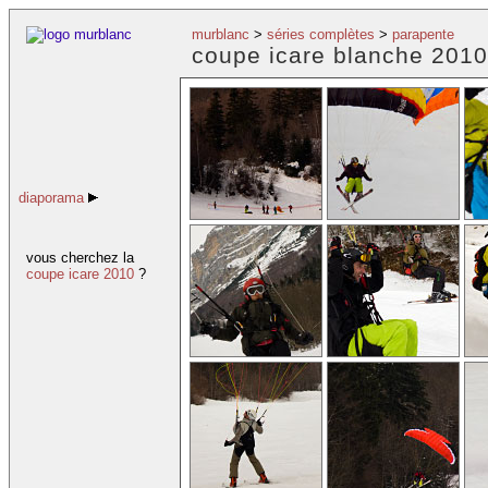
murblanc
>
séries complètes
>
parapente
coupe icare blanche 2010
diaporama
vous cherchez la
coupe icare 2010
?