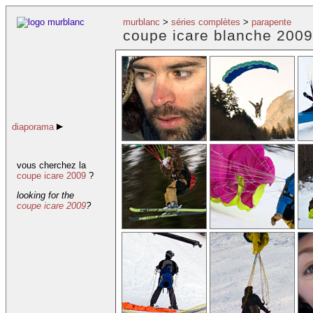
murblanc
>
séries complètes
>
parapente
coupe icare blanche 2009
diaporama
vous cherchez la
coupe icare 2009
?
looking for the
coupe icare 2009
?