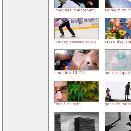
imaginez maintenant
soirée zirst f
hockey
cross des chi
grenoble angers
chambre 13.219
pot de dépar
fête à st gein
gens de mon