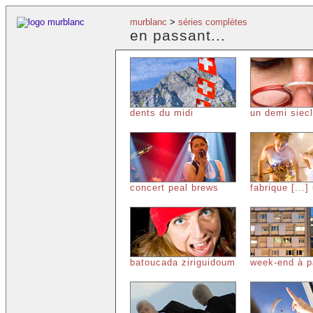
murblanc
>
séries complètes
en passant...
dents du midi
un demi siec
concert peal brews
fabrique [...]
batoucada ziriguidoum
week-end à p