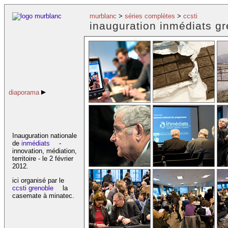
murblanc
>
séries complètes
>
ccsti
inauguration inmédiats g
diaporama
Inauguration nationale
de
inmédiats
-
innovation, médiation,
territoire - le 2 février
2012.
ici organisé par le
ccsti grenoble
la
casemate à minatec.