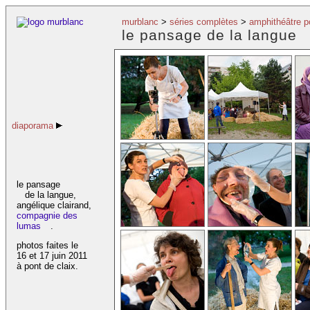
murblanc
>
séries complètes
>
amphithéâtre p
le pansage de la langue
diaporama
le pansage
de la langue,
angélique clairand,
compagnie des
lumas
.
photos faites le
16 et 17 juin 2011
à pont de claix.